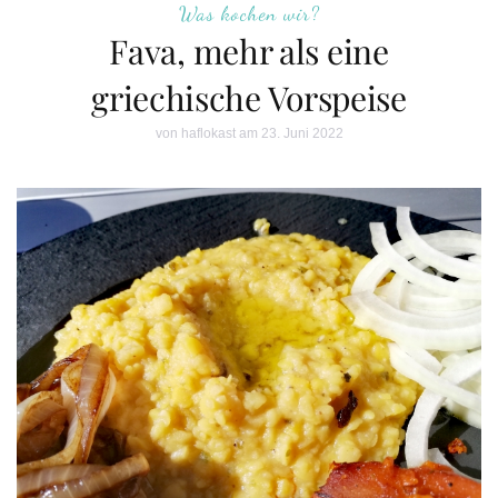
Was kochen wir?
Fava, mehr als eine
griechische Vorspeise
von
haflokast
am 23. Juni 2022