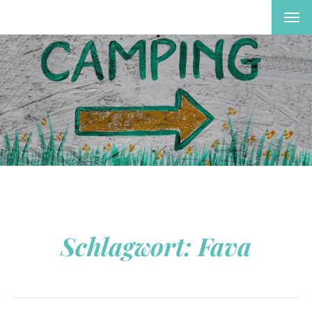
MEN
EIN-
ODE
AUS
Schlagwort:
Fava