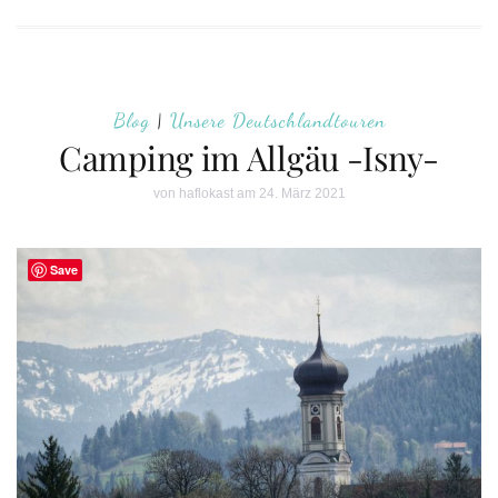
Blog
|
Unsere Deutschlandtouren
Camping im Allgäu -Isny-
von
haflokast
am 24. März 2021
Save