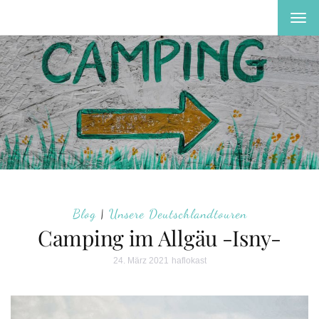
MEN
EIN-
ODE
AUS
Blog
|
Unsere Deutschlandtouren
Camping im Allgäu -Isny-
24. März 2021
haflokast