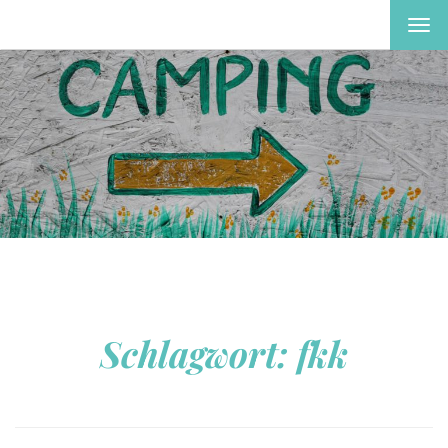
MEN
EIN-
ODE
AUS
Schlagwort:
fkk