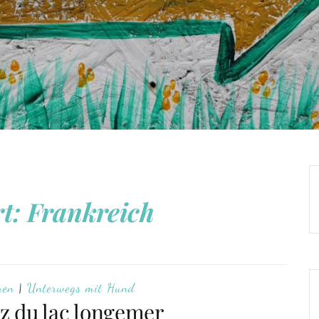
rt:
Frankreich
ren
|
Unterwegs mit Hund
z du lac longemer