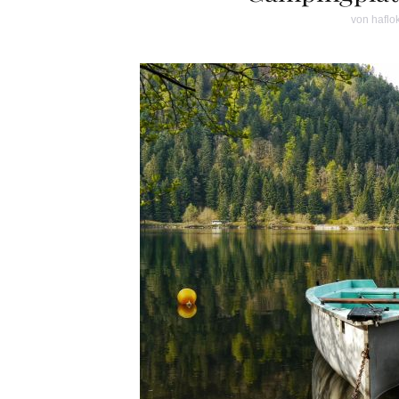
von
haflo