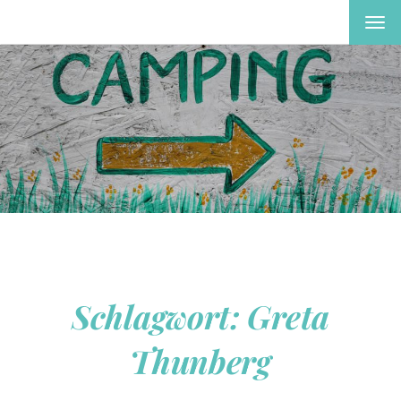
MEN
EIN-
ODE
AUS
Schlagwort:
Greta
Thunberg