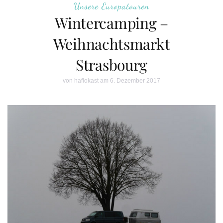
Unsere Europatouren
Wintercamping –
Weihnachtsmarkt
Strasbourg
von
haflokast
am 6. Dezember 2017