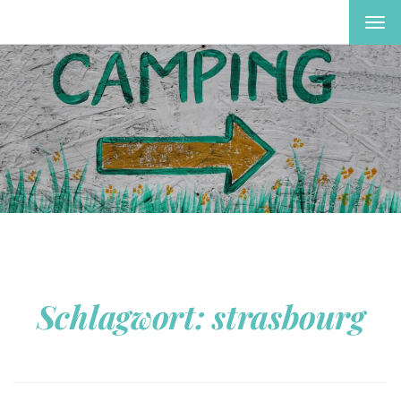
MEN
EIN-
ODE
AUS
Schlagwort:
strasbourg