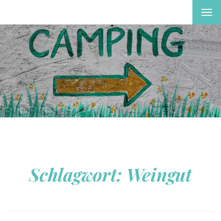
MEN
EIN-
ODE
AUS
Schlagwort:
Weingut