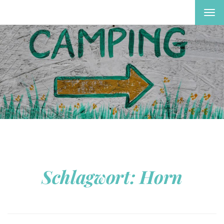
MEN
EIN-
ODE
AUS
Schlagwort:
Horn