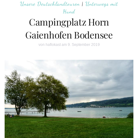
Unsere Deutschlandtouren
|
Unterwegs mit
Hund
Campingplatz Horn
Gaienhofen Bodensee
von
haflokast
am 9. September 2019