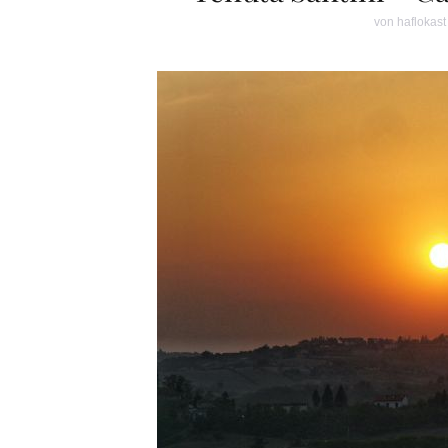
von
haflokast