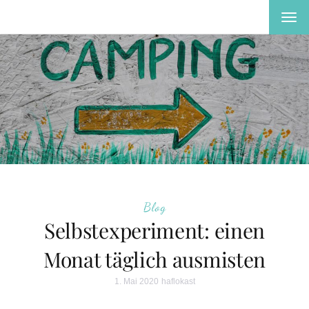
MEN
EIN-
ODE
AUS
Blog
Selbstexperiment: einen
Monat täglich ausmisten
1. Mai 2020
haflokast